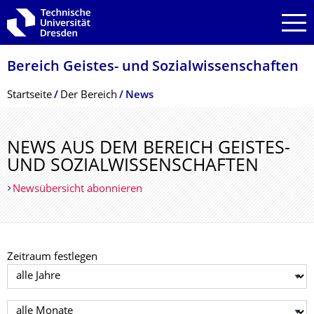
Zur Hauptnavigation springen
Zur Suche springen
Zum Inhalt springen
Bereich Geistes- und Sozialwissenschaf­ten
Breadcrumb-Menü
Startseite
Der Bereich
News
NEWS AUS DEM BEREICH GEISTES-
UND SOZIALWISSEN­SCHAFTEN
Newsübersicht abonnieren
Zeitraum festlegen
Jahr auswählen
Monat auswählen