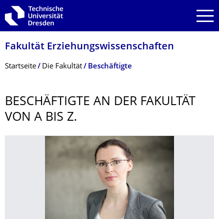
Zur Hauptnavigation springen
Zur Suche springen
Zum Inhalt springen
Fakultät Erziehungs­wissenschaften
Breadcrumb-Menü
Startseite
Die Fakultät
Beschäftigte
BESCHÄFTIGTE AN DER FAKULTÄT
VON A BIS Z.