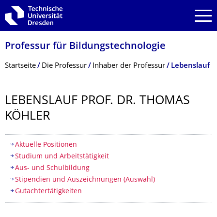
Zur Hauptnavigation springen
Zur Suche springen
Zum Inhalt springen
Professur für Bildungstechnolo­gie
Breadcrumb-Menü
Startseite
Die Professur
Inhaber der Professur
Lebenslauf
LEBENSLAUF PROF. DR. THOMAS
KÖHLER
Inhaltsverzeichnis
Aktuelle Positionen
Studium und Arbeitstätigkeit
Aus- und Schulbildung
Stipendien und Auszeichnungen (Auswahl)
Gutachtertätigkeiten