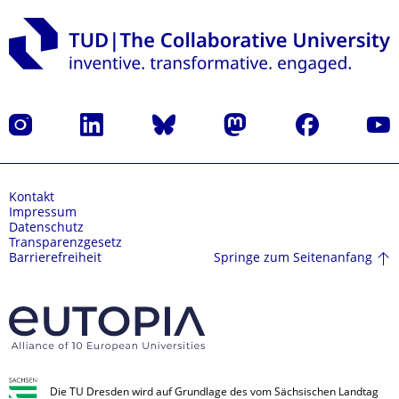
Instagram
LinkedIn
Bluesky
Mastodon
Facebook
Yout
Kontakt
Impressum
Datenschutz
Transparenzgesetz
Springe zum Seitenanfang
Barrierefreiheit
Die TU Dresden wird auf Grundlage des vom Sächsischen Landtag