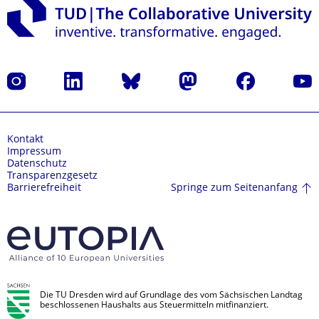
Instagram
LinkedIn
Bluesky
Mastodon
Facebook
Yout
Kontakt
Impressum
Datenschutz
Transparenzgesetz
Springe zum Seitenanfang
Barrierefreiheit
Die TU Dresden wird auf Grundlage des vom Sächsischen Landtag
beschlossenen Haushalts aus Steuermitteln mitfinanziert.