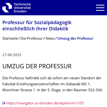
Zur Hauptnavigation springen
Zur Suche springen
Zum Inhalt springen
Professur für Sozialpädagogik
einschließlich ihrer Didaktik
Breadcrumb-Menü
Startseite
Die Professur
News
Umzug der Professur
27.08.2025
UMZUG DER PROFESSUR
Die Professur befindet sich ab sofort am neuen Standort der
Fakultät Erziehungs­wissen­schaften im Gebäude MS 1,
Münchner Strasse 1. In der 5. Etage, in den Räumen 502-506.
https://navigator.tu-dresden.de/etplan/ms1/05