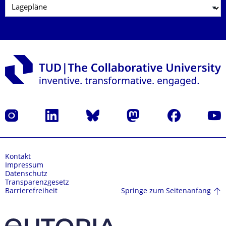
Instagram
LinkedIn
Bluesky
Mastodon
Facebook
Yout
Kontakt
Impressum
Datenschutz
Transparenzgesetz
Springe zum Seitenanfang
Barrierefreiheit