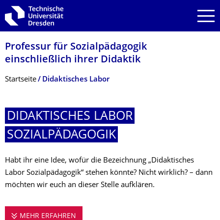
Zur Hauptnavigation springen
Zur Suche springen
Zum Inhalt springen
Professur für Sozialpädagogik
einschließlich ihrer Didaktik
Breadcrumb-Menü
Startseite
Didaktisches Labor
DIDAKTISCHES LABOR
SOZIALPÄDAGOGIK
Habt ihr eine Idee, wofür die Bezeichnung „Didaktisches
Labor Sozialpädagogik“ stehen könnte? Nicht wirklich? – dann
möchten wir euch an dieser Stelle aufklären.
MEHR ERFAHREN
DIDAKTISCHES LABOR SOZIALPÄDAGOGIK