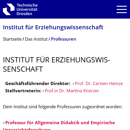
Zur Hauptnavigation springen
Zur Suche springen
Zum Inhalt springen
Institut für Erziehungswissen­schaft
Breadcrumb-Menü
Startseite
Das Institut
Professuren
INSTITUT FÜR ERZIEHUNGSWIS­
SENSCHAFT
Geschäftsführender Direktor:
Prof. Dr. Carsten Heinze
Stellvertreterin:
Prof.in Dr. Martina Knörzer
Dem Institut sind folgende Professuren zugeordnet worden:
Professur für Allgemeine Didaktik und Empirische