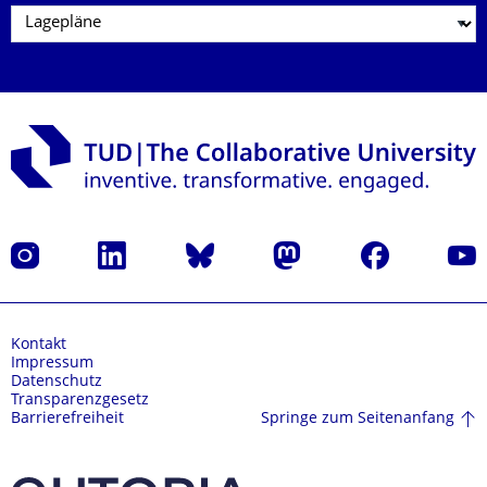
Instagram
LinkedIn
Bluesky
Mastodon
Facebook
Yout
Kontakt
Impressum
Datenschutz
Transparenzgesetz
Springe zum Seitenanfang
Barrierefreiheit