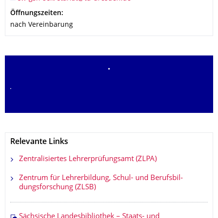
Öffnungszeiten:
nach Vereinbarung
.
.
Relevante Links
Zentralisiertes Lehrerprüfungsamt (ZLPA)
Zentrum für Lehrerbildung, Schul- und Berufsbil­
dungsforschung (ZLSB)
Sächsische Landesbibliothek – Staats- und