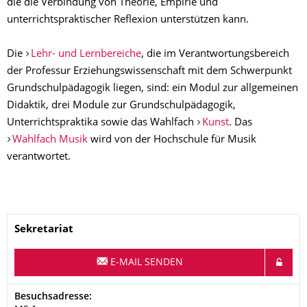
die die Verbindung von Theorie, Empirie und
unterrichtspraktischer Reflexion unterstützen kann.
Die
Lehr- und Lernbereiche
, die im Verantwortungsbereich
der Professur Erziehungswissenschaft mit dem Schwerpunkt
Grundschulpädagogik liegen, sind: ein Modul zur allgemeinen
Didaktik, drei Module zur Grundschulpädagogik,
Unterrichtspraktika sowie das Wahlfach
Kunst
. Das
Wahlfach Musik
wird von der Hochschule für Musik
verantwortet.
Name
Sekretariat
E-MAIL SENDEN
Adresse
Besuchsadresse: