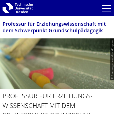
Zur Hauptnavigation springen
Zur Suche springen
Zum Inhalt springen
Professur für Erziehungswissen­schaft mit
dem Schwerpunkt Grundschulpädago­gik
© freeimages.com/kmb43xgame
PROFESSUR FÜR ERZIEHUNGS­
WISSENSCHAFT MIT DEM