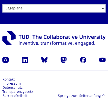
Instagram
LinkedIn
Bluesky
Mastodon
Facebook
Yout
Kontakt
Impressum
Datenschutz
Transparenzgesetz
Springe zum Seitenanfang
Barrierefreiheit