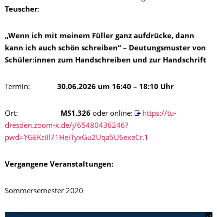
Teuscher
:
„Wenn ich mit meinem Füller ganz aufdrücke, dann
kann ich auch schön schreiben“ – Deutungsmuster von
Schüler:innen zum Handschreiben und zur Handschrift
Termin:
30.06.2026 um 16:40 – 18:10 Uhr
Ort:
MS1.326
oder online:
https://tu-
dresden.zoom-x.de/j/65480436246?
pwd=YGEKciIl71HeiTyxGu2Uqa5U6exeCr.1
Vergangene Veranstaltungen:
Sommersemester 2020