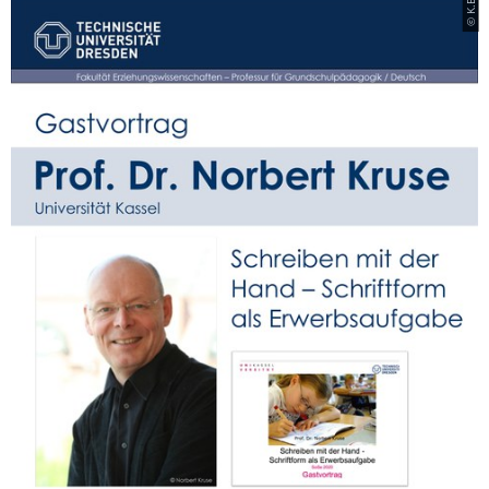
© K.E.