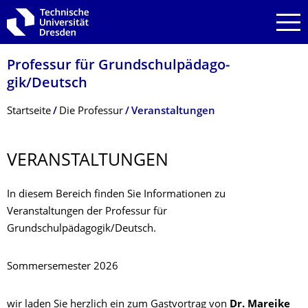
Zur Hauptnavigation springen
Zur Suche springen
Zum Inhalt springen
Professur für Grundschulpädago­
gik/Deutsch
Breadcrumb-Menü
Startseite
Die Professur
Veranstaltungen
VERANSTALTUNGEN
In diesem Bereich finden Sie Informationen zu
Veranstaltungen der Professur für
Grundschulpädagogik/Deutsch.
Sommersemester 2026
wir laden Sie herzlich ein zum Gastvortrag von
Dr. Mareike