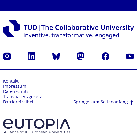
Instagram
LinkedIn
Bluesky
Mastodon
Facebook
Yout
Kontakt
Impressum
Datenschutz
Transparenzgesetz
Springe zum Seitenanfang
Barrierefreiheit