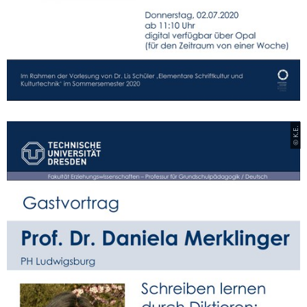
© K.E.