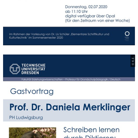
© K.E.