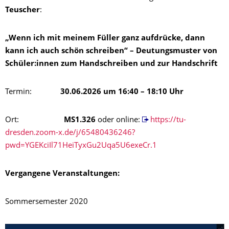
Teuscher
:
„Wenn ich mit meinem Füller ganz aufdrücke, dann
kann ich auch schön schreiben“ – Deutungsmuster von
Schüler:innen zum Handschreiben und zur Handschrift
Termin:
30.06.2026 um 16:40 – 18:10 Uhr
Ort:
MS1.326
oder online:
https://tu-
dresden.zoom-x.de/j/65480436246?
pwd=YGEKciIl71HeiTyxGu2Uqa5U6exeCr.1
Vergangene Veranstaltungen:
Sommersemester 2020