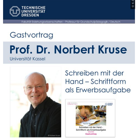
© K.E.