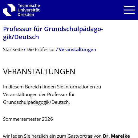
Zur Hauptnavigation springen
Zur Suche springen
Zum Inhalt springen
Professur für Grundschulpädago­
gik/Deutsch
Breadcrumb-Menü
Startseite
Die Professur
Veranstaltungen
VERANSTALTUNGEN
In diesem Bereich finden Sie Informationen zu
Veranstaltungen der Professur für
Grundschulpädagogik/Deutsch.
Sommersemester 2026
wir laden Sie herzlich ein zum Gastvortrag von
Dr. Mareike