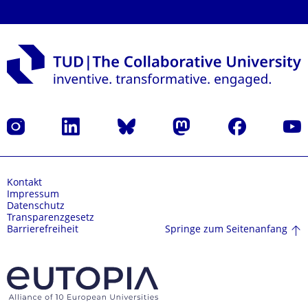
Instagram
LinkedIn
Bluesky
Mastodon
Facebook
Yout
Kontakt
Impressum
Datenschutz
Transparenzgesetz
Springe zum Seitenanfang
Barrierefreiheit