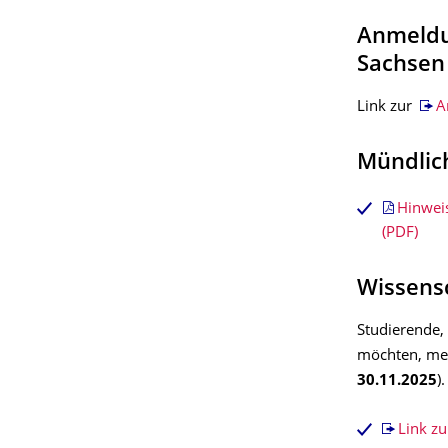
Anmeldu
Sachsen
Link zur
A
Mündlic
Hinwei
(PDF)
Wissensc
Studierende,
möchten, mel
30.11.2025
)
Link z