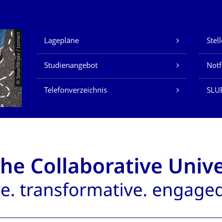
Unsere Dienste
© Smarterpix / tomert
Lagepläne
Stel
Studienangebot
Not
Telefonverzeichnis
SLUB