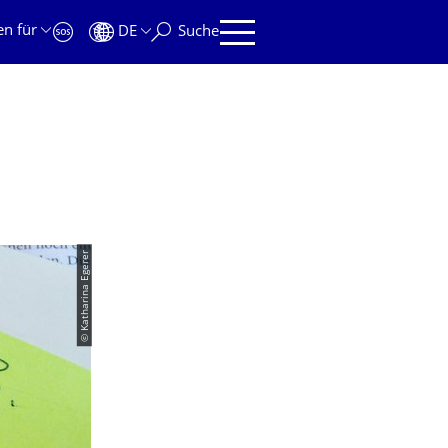
en für
DE
Suche
© Katharina Egerer