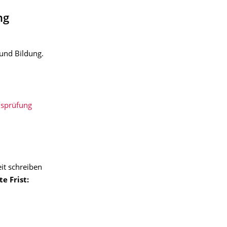
ng
und Bildung.
nsprüfung
it schreiben
e Frist: