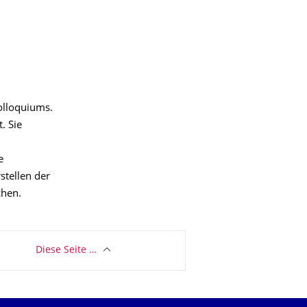
olloquiums.
. Sie
e
stellen der
chen.
Diese Seite …