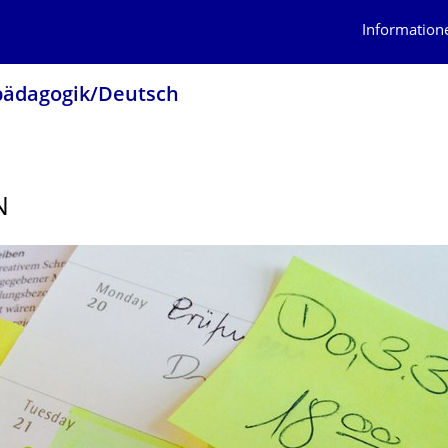
Information
pädago­gik/Deutsch
N