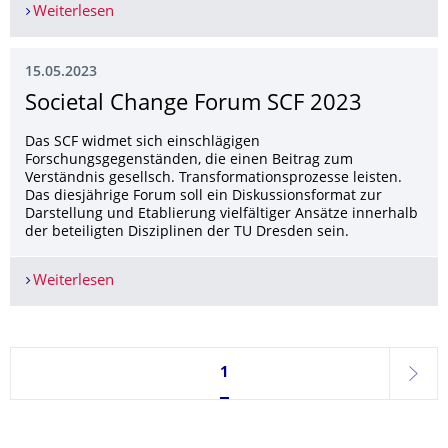
Weiterlesen
"Wie friedlich ist unsere Zukunft?" TUDiSC Fors
15.05.2023
Societal Change Forum SCF 2023
Das SCF widmet sich einschlägigen
Forschungsgegenständen, die einen Beitrag zum
Verständnis gesellsch. Transformationsprozesse leisten.
Das diesjährige Forum soll ein Diskussionsformat zur
Darstellung und Etablierung vielfältiger Ansätze innerhalb
der beteiligten Disziplinen der TU Dresden sein.
Weiterlesen
Societal Change Forum SCF 2023
Seite 1, aktuell ausgewählt
1
weite