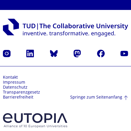
Instagram
LinkedIn
Bluesky
Mastodon
Facebook
Yout
Kontakt
Impressum
Datenschutz
Transparenzgesetz
Springe zum Seitenanfang
Barrierefreiheit