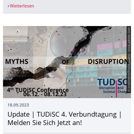
Weiterlesen
Rückblick: Future Editor Forum | Ein fasziniere
© srckomkrit/Fox/stokkete– stock.adobe.com
18.09.2023
Update | TUDiSC 4. Verbundtagung |
Melden Sie Sich Jetzt an!