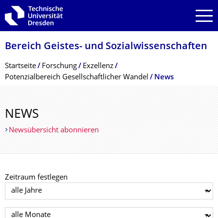
Zur Hauptnavigation springen
Zur Suche springen
Zum Inhalt springen
Bereich Geistes- und Sozialwissenschaf­ten
Breadcrumb-Menü
Startseite
Forschung
Exzellenz
Potenzialbereich Gesellschaftlicher Wandel
News
NEWS
Newsübersicht abonnieren
Zeitraum festlegen
Jahr auswählen
Monat auswählen