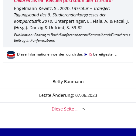
Children
als ein Beispiel postkolonialer Literatur
Engelmann-Kewitz, S.
,
2020
,
Literatur + Transfer:
Tagungsband des 9. Studierendenkongresses der
Komparatistik 2018
.
Unterpertinger, E., Fiala, A. & Pacal, J.
(Hrsg.).
Danzig & Unfried
,
S. 59-82
Publikation: Beitrag in Buch/Konferenzbericht/Sammelband/Gutachten >
Beitrag in Konferenzband
Diese Informationen werden durch das
FIS
bereitgestellt.
Zu dieser Seite
Betty Baumann
Letzte Änderung: 07.06.2023
Diese Seite …