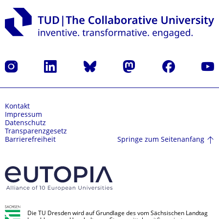
Instagram
LinkedIn
Bluesky
Mastodon
Facebook
Yout
Kontakt
Impressum
Datenschutz
Transparenzgesetz
Springe zum Seitenanfang
Barrierefreiheit
Die TU Dresden wird auf Grundlage des vom Sächsischen Landtag