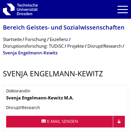
Zur Hauptnavigation springen
Zur Suche springen
Zum Inhalt springen
Bereich Geistes- und Sozialwissenschaf­ten
Breadcrumb-Menü
Startseite
Forschung
Exzellenz
Disruptionsforschung: TUDiSC
Projekte
Disrupt!Research
Svenja Engelmann-Kewitz
SVENJA ENGELMANN-KEWITZ
Doktorandin
Name
Svenja
Engelmann-Kewitz
M.A.
Disrupt!Research
E-MAIL SENDEN