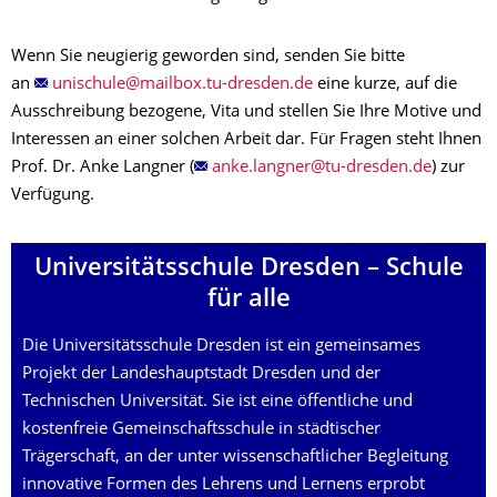
Wenn Sie neugierig geworden sind, senden Sie bitte
an
eine kurze, auf die
Ausschreibung bezogene, Vita und stellen Sie Ihre Motive und
Interessen an einer solchen Arbeit dar. Für Fragen steht Ihnen
Prof. Dr. Anke Langner (
) zur
Verfügung.
Universitäts­schule Dresden – Schule
für alle
Die Universitätsschule Dresden ist ein gemein­sames
Projekt der Landes­haupt­stadt Dresden und der
Technischen Universität. Sie ist eine öffentliche und
kostenfreie Gemeinschaftsschule in städtischer
Trägerschaft, an der unter wissen­schaft­li­cher Begleitung
innovative Formen des Lehrens und Lernens erprobt