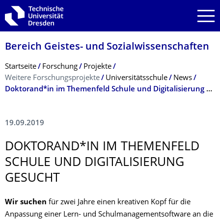
Zur Hauptnavigation springen
Zur Suche springen
Zum Inhalt springen
Bereich Geistes- und Sozialwissenschaf­ten
Breadcrumb-Menü
Startseite
Forschung
Projekte
Weitere Forschungsprojekte
Universitätsschule
News
Doktorand*in im Themenfeld Schule und Digitalisierung gesucht
19.09.2019
DOKTORAND*IN IM THEMENFELD
SCHULE UND DIGITALISIERUNG
GESUCHT
Wir suchen
für zwei Jahre einen kreativen Kopf für die
Anpassung einer Lern- und Schulmanagementsoftware an die