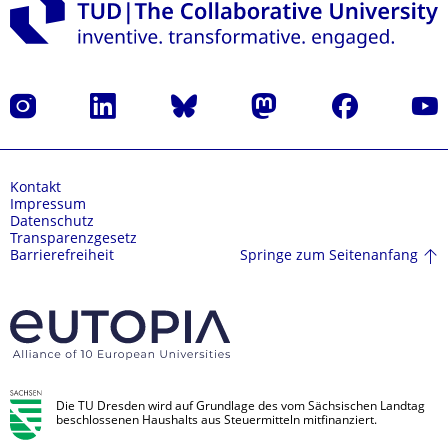
Instagram
LinkedIn
Bluesky
Mastodon
Facebook
Yout
Kontakt
Impressum
Datenschutz
Transparenzgesetz
Springe zum Seitenanfang
Barrierefreiheit
Die TU Dresden wird auf Grundlage des vom Sächsischen Landtag
beschlossenen Haushalts aus Steuermitteln mitfinanziert.