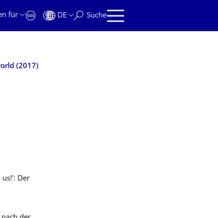
en für
DE
Suche
orld (2017)
 us!': Der
 nach der