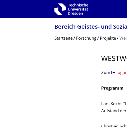
Zur Hauptnavigation springen
Zur Suche springen
Zum Inhalt springen
Bereich Geistes- und Sozi
Breadcrumb-Menü
Startseite
Forschung
Projekte
Wei
WESTWO
Zum
Tagu
Programm
Lars Koch: "'
Aufstand der
Christian Sch