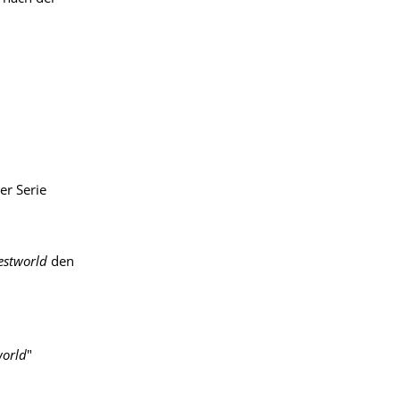
n
er Serie
stworld
den
orld
"