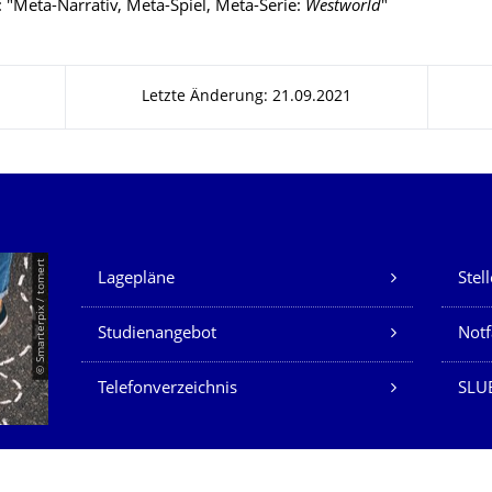
: "Meta-Narrativ, Meta-Spiel, Meta-Serie:
Westworld
"
Letzte Änderung: 21.09.2021
Unsere Dienste
© Smarterpix / tomert
Lagepläne
Stel
Studienangebot
Not
Telefonverzeichnis
SLUB