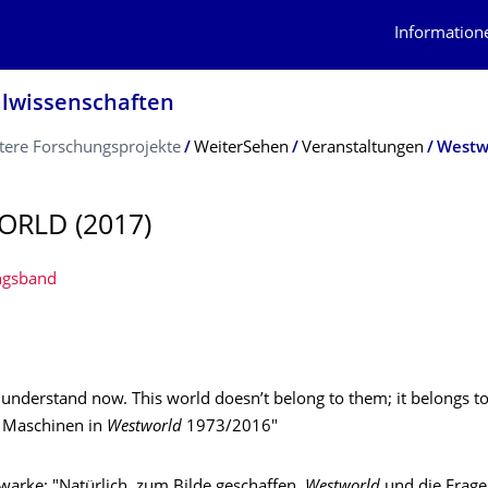
Information
alwissenschaf­ten
tere Forschungsprojekte
WeiterSehen
Veranstaltungen
Westw
RLD (2017)
ngsband
I understand now. This world doesn’t belong to them; it belongs to
 Maschinen in
Westworld
1973/2016"
warke: "Natürlich, zum Bilde geschaffen.
Westworld
und die Frage