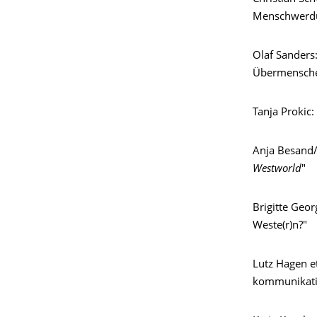
Menschwerdun
Olaf Sanders
Übermensche
Tanja Prokic
Anja Besand/
Westworld
"
Brigitte Geor
Weste(r)n?"
Lutz Hagen et
kommunikatio