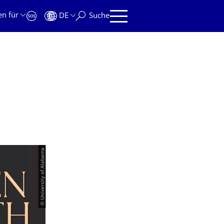
en für
DE
Suche
© University of Alabama