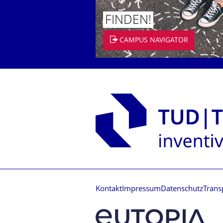
FINDEN!
CAMPUS NAVIGATOR
Kontakt
Impressum
Datenschutz
Trans