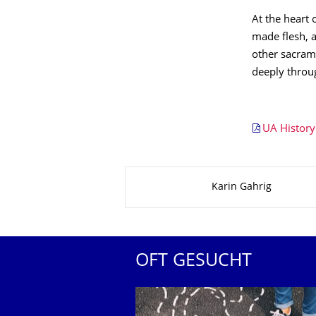
At the heart 
made flesh, 
other sacram
deeply throug
UA History
Zu dieser Seite
Karin Gahrig
OFT GESUCHT