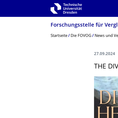
Zur Hauptnavigation springen
Zur Suche springen
Zum Inhalt springen
Forschungsstelle für Ver
Breadcrumb-Menü
Startseite
Die FOVOG
News und Ve
27.09.2024
THE DI