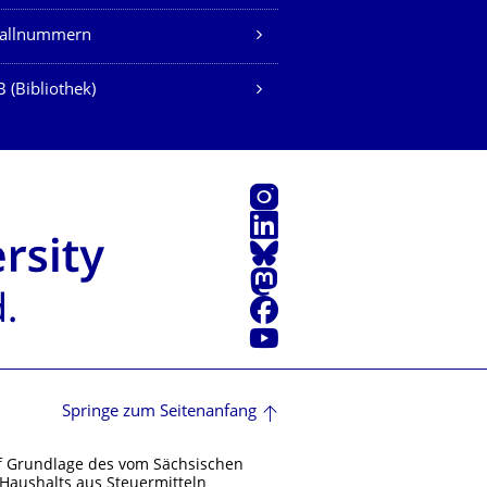
fallnummern
 (Bibliothek)
Instagram
LinkedIn
Bluesky
Mastodon
Facebook
Youtube
Springe zum Seitenanfang
f Grundlage des vom Sächsischen
Haushalts aus Steuermitteln