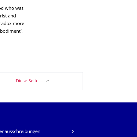
God who was
rist and
paradox more
Embodiment".
Diese Seite …
lenausschreibungen