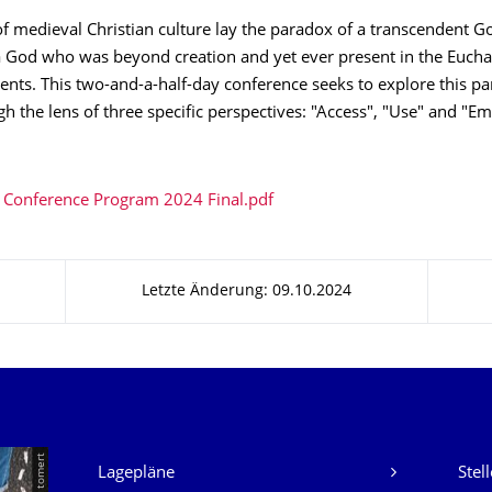
of medieval Christian culture lay the paradox of a transcendent 
a God who was beyond creation and yet ever present in the Eucha
ents. This two-and-a-half-day conference seeks to explore this 
h the lens of three specific perspectives: "Access", "Use" and "
 Conference Program 2024 Final.pdf
Letzte Änderung: 09.10.2024
Unsere Dienste
Lagepläne
Stel