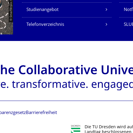
© Smarterpix / tomert
Studienangebot
Not
Telefonverzeichnis
SLUB
parenzgesetz
Barrierefreiheit
Die TU Dresden wird au
Landtag beschlossenen 