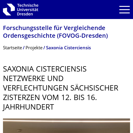
Zur Hauptnavigation springen
Zur Suche springen
Zum Inhalt springen
Forschungsstelle für Vergleichende
Ordensgeschichte (FOVOG-Dresden)
Breadcrumb-Menü
Startseite
Projekte
Saxonia Cisterciensis
SAXONIA CISTERCIENSIS
NETZWERKE UND
VERFLECHTUNGEN SÄCHSISCHER
ZISTERZEN VOM 12. BIS 16.
JAHRHUNDERT