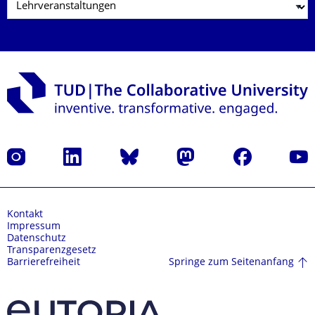
Instagram
LinkedIn
Bluesky
Mastodon
Facebook
Yout
Kontakt
Impressum
Datenschutz
Transparenzgesetz
Springe zum Seitenanfang
Barrierefreiheit