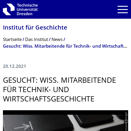
Zur Hauptnavigation springen
Zur Suche springen
Zum Inhalt springen
Institut für Geschichte
Breadcrumb-Menü
Startseite
Das Institut
News
Gesucht: Wiss. Mitarbeitende für Technik- und Wirtschaftsgeschichte
20.12.2021
GESUCHT: WISS. MITARBEITENDE
FÜR TECHNIK- UND
WIRTSCHAFTSGE­SCHICHTE
© Christiane Steigel