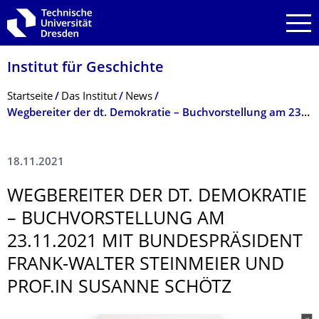
Zur Hauptnavigation springen
Zur Suche springen
Zum Inhalt springen
Institut für Geschichte
Breadcrumb-Menü
Startseite
Das Institut
News
Wegbereiter der dt. Demokratie – Buchvorstellung am 23.11.2021 mit Bundespräsident Frank-Walter Steinmeier und Prof.in Susanne Schötz
18.11.2021
WEGBEREITER DER DT. DEMOKRATIE
– BUCHVORSTELLUNG AM
23.11.2021 MIT BUNDESPRÄSIDENT
FRANK-WALTER STEINMEIER UND
PROF.IN SUSANNE SCHÖTZ