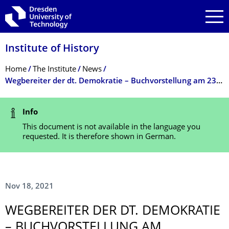
Skip to main navigation
Skip to search
Skip to content
Institute of History
Breadcrumb Menu
Home
The Institute
News
Wegbereiter der dt. Demokratie – Buchvorstellung am 23.11.2021 mit Bundespräsident Frank-Walter Steinmeier und Prof.in Susanne Schötz
Status Message
Info
This document is not available in the language you
requested. It is therefore shown in German.
Nov 18, 2021
WEGBEREITER DER DT. DEMOKRATIE
– BUCHVORSTELLUNG AM