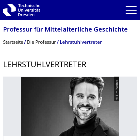
Zur Hauptnavigation springen
Zur Suche springen
Zum Inhalt springen
Professur für Mittelalterliche Geschichte
Breadcrumb-Menü
Startseite
Die Professur
Lehrstuhlvertreter
LEHRSTUHLVER­TRETER
© Tim Weitzel