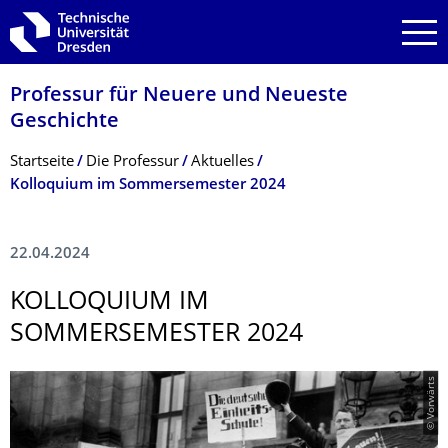
Zur Hauptnavigation springen
Zur Suche springen
Zum Inhalt springen
Professur für Neuere und Neueste
Geschichte
Breadcrumb-Menü
Startseite
Die Professur
Aktuelles
Kolloquium im Sommersemester 2024
22.04.2024
KOLLOQUIUM IM
SOMMERSEMESTER 2024
© Vorwärts