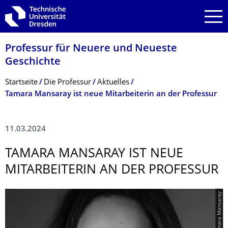
Zur Hauptnavigation springen
Zur Suche springen
Zum Inhalt springen
Professur für Neuere und Neueste
Geschichte
Breadcrumb-Menü
Startseite
Die Professur
Aktuelles
Tamara Mansaray ist neue Mitarbeiterin an der Professur
11.03.2024
TAMARA MANSARAY IST NEUE
MITARBEITERIN AN DER PROFESSUR
© Tamara Mansaray