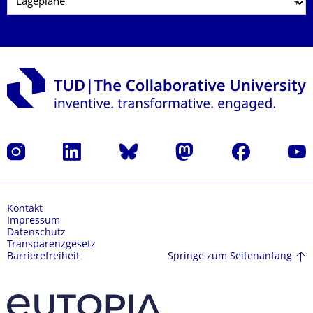
Instagram
LinkedIn
Bluesky
Mastodon
Facebook
Yout
Kontakt
Impressum
Datenschutz
Transparenzgesetz
Springe zum Seitenanfang
Barrierefreiheit