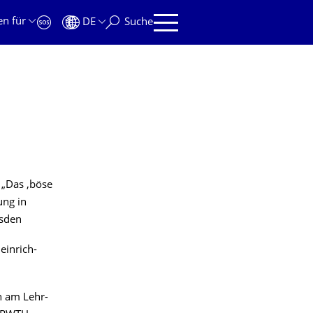
en für
DE
Suche
 „Das ‚böse
ung in
esden
einrich-
n am Lehr-