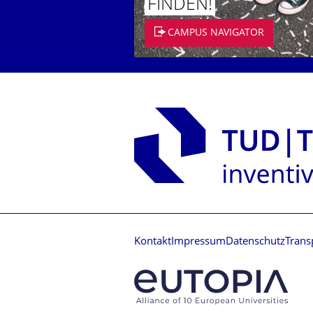
FINDEN!
CAMPUS NAVIGATOR
Kontakt
Impressum
Datenschutz
Trans