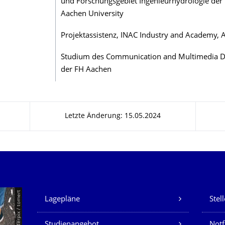
und Forschungsgebiet Ingenieurhydrologie de
Aachen University
Projektassistenz, INAC Industry and Academy, 
Studium des Communication and Multimedia D
der FH Aachen
Letzte Änderung: 15.05.2024
Unsere Dienste
© Smarterpix / tomert
Lagepläne
Stel
Studienangebot
Not