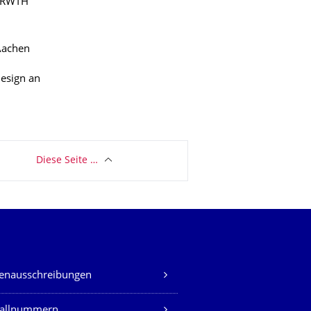
r RWTH
Aachen
esign an
Diese Seite …
lenausschreibungen
fallnummern