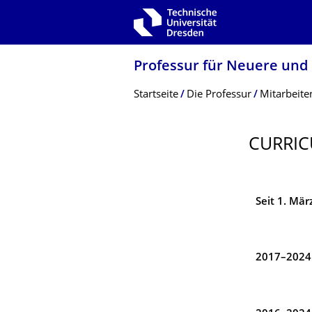
Zur Hauptnavigation springen
Zur Suche springen
Zum Inhalt springen
Professur für Neuere und
Breadcrumb-Menü
Startseite
Die Professur
Mitarbeite
CURRIC
Seit 1. Mär
2017–2024