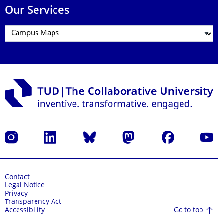
Our Services
Instagram
LinkedIn
Bluesky
Mastodon
Facebook
YouT
Contact
Legal Notice
Privacy
Transparency Act
Go to top
Accessibility