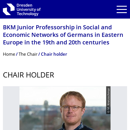
Skip to main navigation
Skip to search
Skip to content
BKM Junior Professorship in Social and
Economic Networks of Germans in Eastern
Europe in the 19th and 20th centuries
Breadcrumb Menu
Home
The Chair
Chair holder
CHAIR HOLDER
© M. Kretzschmar