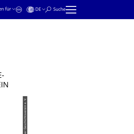
en für
DE
Suche
­
EIN