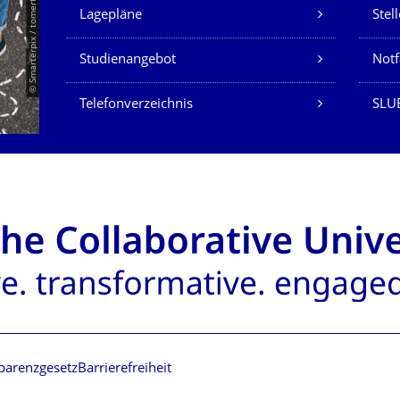
Unsere Dienste
© Smarterpix / tomert
Lagepläne
Stel
Studienangebot
Not
Telefonverzeichnis
SLUB
parenzgesetz
Barrierefreiheit