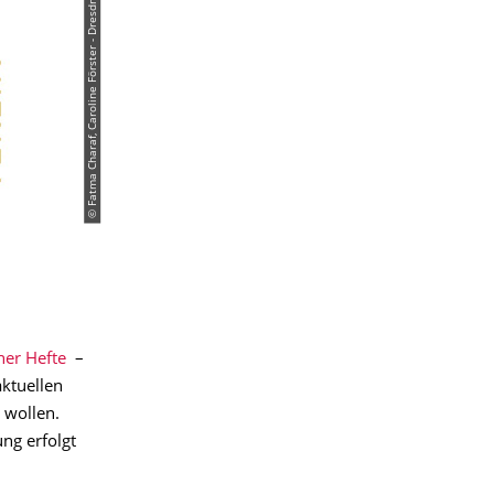
© Fatma Charaf, Caroline Förster - Dresdner Geschichtsverein e. V.
er Hefte
–
ktuellen
 wollen.
ng erfolgt