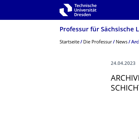
Zur Hauptnavigation springen
Zur Suche springen
Zum Inhalt springen
Professur für Sächsische
Breadcrumb-Menü
Startseite
Die Professur
News
24.04.2023
ARCHIV
SCHICH