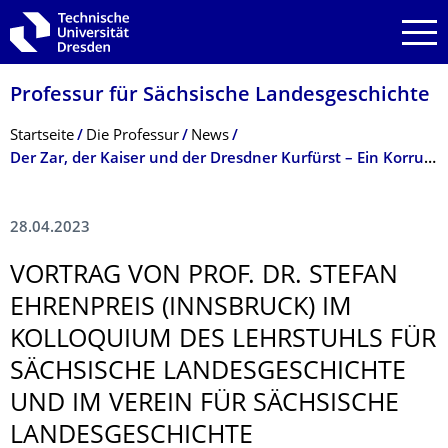
Zur Hauptnavigation springen
Zur Suche springen
Zum Inhalt springen
Professur für Sächsische Landesgeschichte
Breadcrumb-Menü
Startseite
Die Professur
News
Der Zar, der Kaiser und der Dresdner Kurfürst – Ein Korruptionsprozess gegen den Leipziger Kaufmann Heinrich Cramer von Clausbruch und sein Hintergrund - Anmeldung zum Vortrag von Prof. Dr. Stefan Ehrenpreis (Innsbruck) am 16. Mai 2023
28.04.2023
VORTRAG VON PROF. DR. STEFAN
EHRENPREIS (INNSBRUCK) IM
KOLLOQUIUM DES LEHRSTUHLS FÜR
SÄCHSISCHE LANDESGESCHICH­TE
UND IM VEREIN FÜR SÄCHSISCHE
LANDESGESCHICH­TE