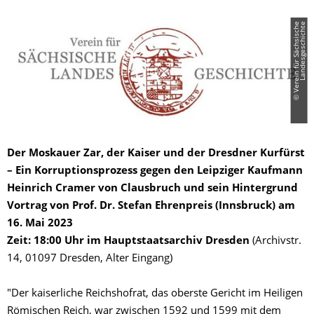
©
V
e
r
e
i
n
f
ü
r
S
ä
c
h
s
i
s
c
h
e
L
a
n
d
e
s
g
e
s
c
h
i
c
h
t
e
Der Moskauer Zar, der Kaiser und der Dresdner Kurfürst
– Ein Korruptionsprozess gegen den Leipziger Kaufmann
Heinrich Cramer von Clausbruch und sein Hintergrund
Vortrag von Prof. Dr. Stefan Ehrenpreis (Innsbruck) am
16. Mai 2023
Zeit: 18:00 Uhr im Hauptstaatsarchiv Dresden
(Archivstr.
14, 01097 Dresden, Alter Eingang)
"Der kaiserliche Reichshofrat, das oberste Gericht im Heiligen
Römischen Reich, war zwischen 1592 und 1599
mit dem