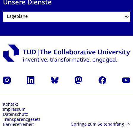
Unsere Dienste
Instagram
LinkedIn
Bluesky
Mastodon
Facebook
Yout
Kontakt
Impressum
Datenschutz
Transparenzgesetz
Springe zum Seitenanfang
Barrierefreiheit