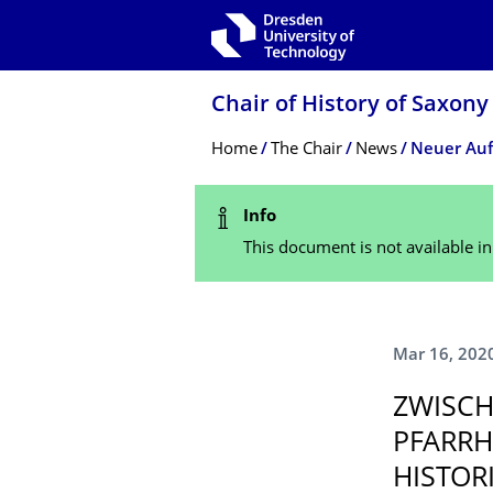
Skip to main navigation
Skip to search
Skip to content
Chair of History of Saxony
Breadcrumb Menu
Home
The Chair
News
Neuer Auf
Status Message
Info
This document is not available i
Mar 16, 202
ZWISCH
PFARRH
HISTOR