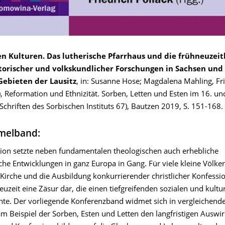
n Kulturen. Das lutherische Pfarrhaus und die frühneuzeit
torischer und volkskundlicher Forschungen in Sachsen und
Gebieten der Lausitz
, in: Susanne Hose; Magdalena Mahling, Fr
), Reformation und Ethnizität. Sorben, Letten und Esten im 16. un
Schriften des Sorbischen Instituts 67), Bautzen 2019, S. 151-168.
melband:
ion setzte neben fundamentalen theologischen auch erhebliche
iche Entwicklungen in ganz Europa in Gang. Für viele kleine Völker 
 Kirche und die Ausbildung konkurrierender christlicher Konfess
uzeit eine Zäsur dar, die einen tiefgreifenden sozialen und kult
chte. Der vorliegende Konferenzband widmet sich in vergleichend
am Beispiel der Sorben, Esten und Letten den langfristigen Ausw