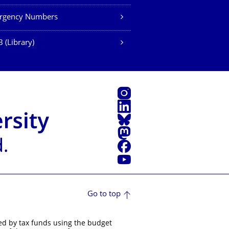
rgency Numbers
 (Library)
Instagram
LinkedIn
Bluesky
Mastodon
Facebook
YouTube
Go to top
ed by tax funds using the budget