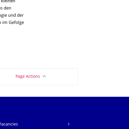
 kleinen
us den
ogie und der
n im Gefolge
Page Actions
Vacancies