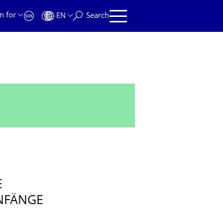
n for
EN
Search
E
ANFÄNGE