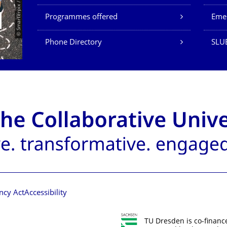
© Smarterpix / tomert
Programmes offered
Eme
Phone Directory
SLUB
ncy Act
Accessibility
TU Dresden is co-financ