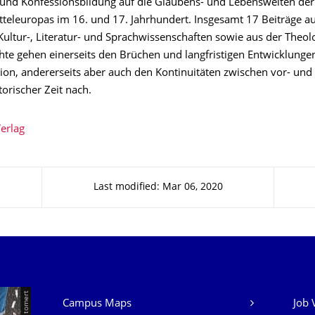
und Konfessionsbildung auf die Glaubens- und Lebenswelten der
tteleuropas im 16. und 17. Jahrhundert. Insgesamt 17 Beiträge a
Kultur-, Literatur- und Sprachwissenschaften sowie aus der Theol
hte gehen einerseits den Brüchen und langfristigen Entwicklunge
ion, andererseits aber auch den Kontinuitäten zwischen vor- und
orischer Zeit nach.
erlag
Last modified: Mar 06, 2020
Our Services
Campus Maps
Job 