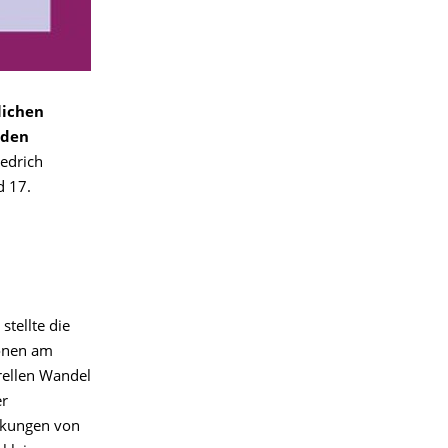
lichen
 den
iedrich
d 17.
stellte die
ionen am
urellen Wandel
er
irkungen von