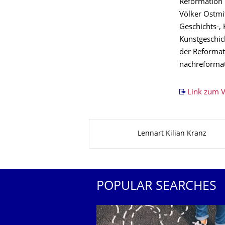
Reformation 
Völker Ostmi
Geschichts-, 
Kunstgeschic
der Reformat
nachreformat
Link zum V
About this page
Lennart Kilian Kranz
POPULAR SEARCHES