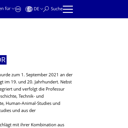
en für
DE
Suche
OR
e wurde zum 1. September 2021 an der
egt im 19. und 20. Jahrhundert. Nebst
egriert und verfolgt die Professur
chichte, Technik- und
hte, Human-Animal-Studies und
tudies und aus der
schlägt mit ihrer Kombination aus