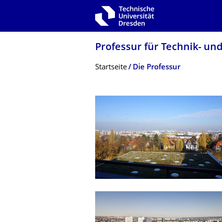
Zur Hauptnavigation springen
Zur Suche springen
Zum Inhalt springen
Professur für Technik- und
Breadcrumb-Menü
Startseite
Die Professur