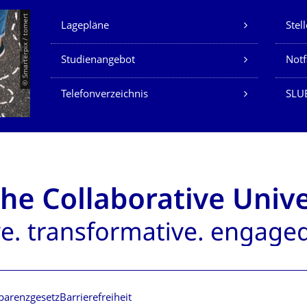
Unsere Dienste
© Smarterpix / tomert
Lagepläne
Stel
Studienangebot
Not
Telefonverzeichnis
SLUB
parenzgesetz
Barrierefreiheit