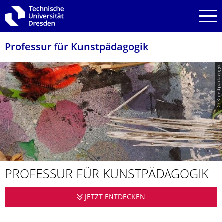
Zur Hauptnavigation springen
Zur Suche springen
Zum Inhalt springen
Professur für Kunstpädagogik
© Kunstpädagogik
PROFESSUR FÜR KUNSTPÄDAGO­GIK
JETZT ENTDECKEN
PROFESSUR FÜR KU