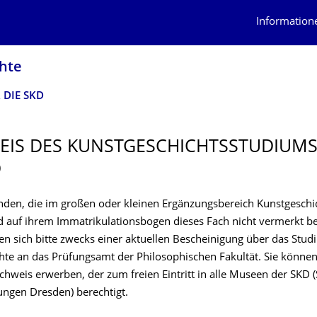
Information
hte
 DIE SKD
IS DES KUNSTGE­SCHICHTSSTUDI­UMS
D
enden, die im großen oder kleinen Ergänzungsbereich Kunstgeschi
d auf ihrem Immatrikulationsbogen dieses Fach nicht vermerkt
n sich bitte zwecks einer aktuellen Bescheinigung über das Stud
hte an das Prüfungsamt der Philosophischen Fakultät. Sie können
achweis erwerben, der zum freien Eintritt in alle Museen der SKD (
gen Dresden) berechtigt.