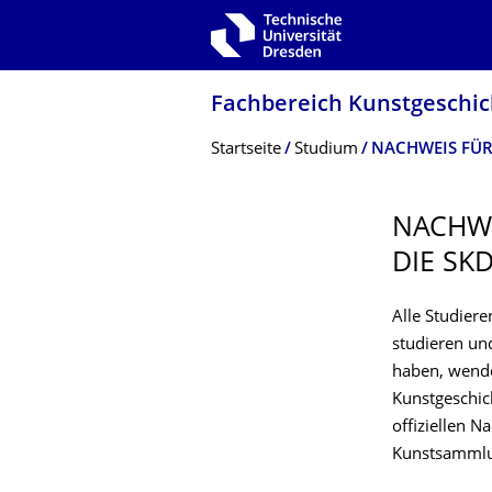
Zur Hauptnavigation springen
Zur Suche springen
Zum Inhalt springen
Fachbereich Kunstgeschic
Breadcrumb-Menü
Startseite
Studium
NACHWEIS FÜR
NACHWE
DIE SK
Alle Studier
studieren un
haben, wende
Kunstgeschic
offiziellen N
Kunstsammlun