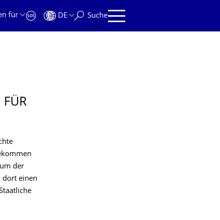
en für
DE
Suche
 FÜR
chte
 bekommen
ium der
 dort einen
Staatliche