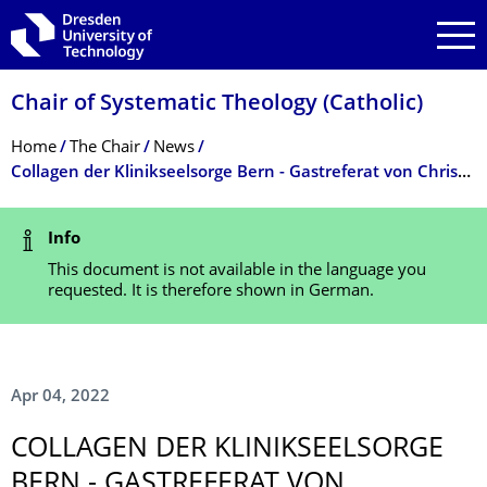
Skip to main navigation
Skip to search
Skip to content
Chair of Systematic Theology (Catholic)
Breadcrumb Menu
Home
The Chair
News
Collagen der Klinikseelsorge Bern - Gastreferat von Christian Kern
Status Message
Info
This document is not available in the language you
requested. It is therefore shown in German.
Apr 04, 2022
COLLAGEN DER KLINIKSEELSORGE
BERN - GASTREFERAT VON