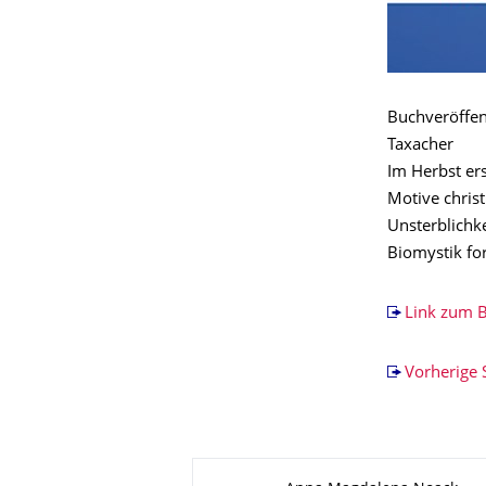
Buchveröffen
Taxacher
Im Herbst ers
Motive chris
Unsterblichk
Biomystik fo
Link zum 
Vorherige 
About this page