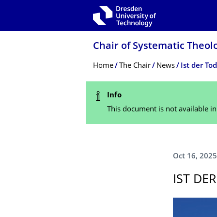
Skip to main navigation
Skip to search
Skip to content
Chair of Systematic Theolo
Breadcrumb Menu
Home
The Chair
News
Ist der To
Status Message
Info
This document is not available i
Oct 16, 2025
IST DE