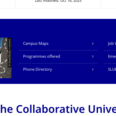
Last modified: Oct 16, 2025
Our Services
© Smarterpix / tomert
Campus Maps
Job 
Programmes offered
Eme
Phone Directory
SLUB