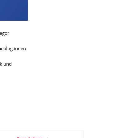
regor
heolog:innen
ik und