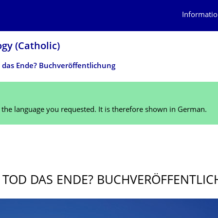
Informatio
gy (Catholic)
d das Ende? Buchveröffentlichung
n the language you requested. It is therefore shown in German.
R TOD DAS ENDE? BUCHVERÖFFENT­LI