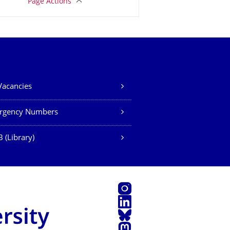
Page Actions
Vacancies
rgency Numbers
 (Library)
Instagram
LinkedIn
Bluesky
Mastodon