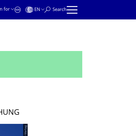
n for
EN
Search
CHUNG