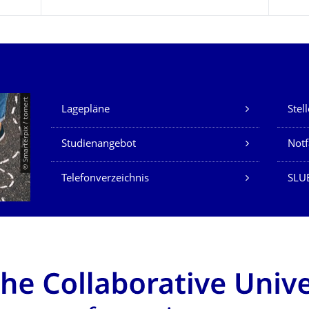
Unsere Dienste
© Smarterpix / tomert
Lagepläne
Stel
Studienangebot
Not
Telefonverzeichnis
SLUB