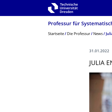
Zur Hauptnavigation springen
Zur Suche springen
Zum Inhalt springen
Professur für Systematisc
Breadcrumb-Menü
Startseite
Die Professur
News
Jul
31.01.2022
JULIA 