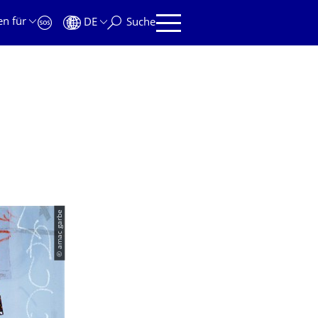
en für
DE
Suche
© amac garbe