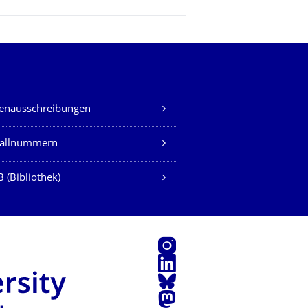
lenausschreibungen
fallnummern
 (Bibliothek)
Instagram
LinkedIn
Bluesky
Mastodon