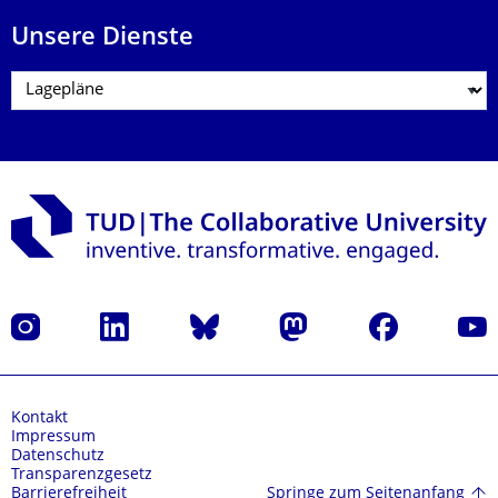
Unsere Dienste
Instagram
LinkedIn
Bluesky
Mastodon
Facebook
Yout
Kontakt
Impressum
Datenschutz
Transparenzgesetz
Springe zum Seitenanfang
Barrierefreiheit