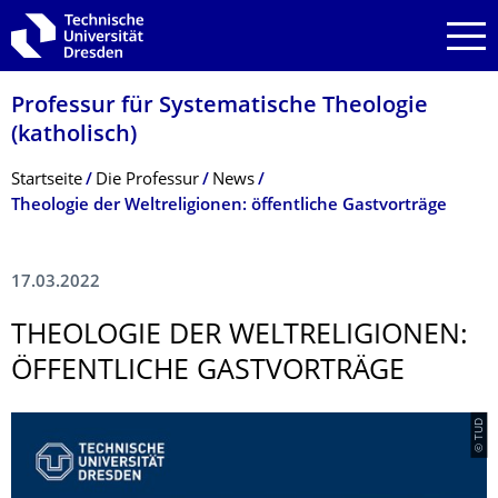
Zur Hauptnavigation springen
Zur Suche springen
Zum Inhalt springen
Professur für Systematische Theologie
(katholisch)
Breadcrumb-Menü
Startseite
Die Professur
News
Theologie der Weltreligionen: öffentliche Gastvorträge
17.03.2022
THEOLOGIE DER WELTRELIGIONEN:
ÖFFENTLICHE GASTVORTRÄGE
© TUD