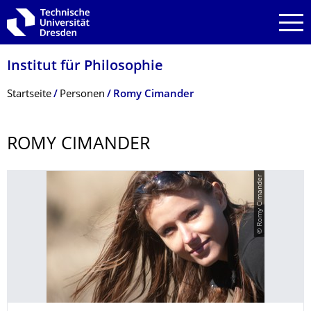
Zur Hauptnavigation springen
Zur Suche springen
Zum Inhalt springen
Institut für Philosophie
Breadcrumb-Menü
Startseite
Personen
Romy Cimander
ROMY CIMANDER
© Romy Cimander