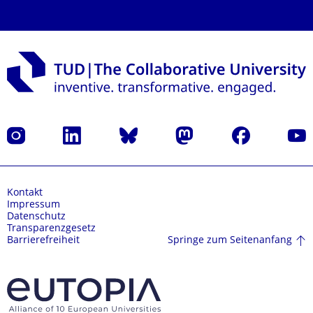
Instagram
LinkedIn
Bluesky
Mastodon
Facebook
Yout
Kontakt
Impressum
Datenschutz
Transparenzgesetz
Springe zum Seitenanfang
Barrierefreiheit