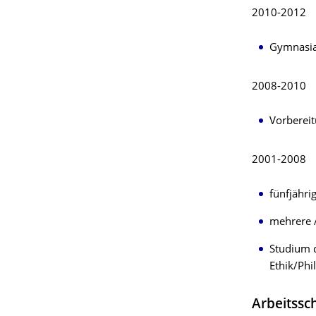
2010-2012
Gymnasial
2008-2010
Vorberei
2001-2008
fünfjähri
mehrere A
Studium 
Ethik/Ph
Arbeitss