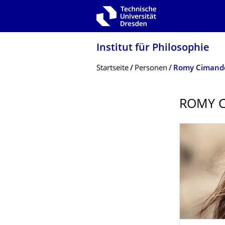
Zur Hauptnavigation springen
Zur Suche springen
Zum Inhalt springen
Institut für Philosophie
Breadcrumb-Menü
Startseite
Personen
Romy Cimand
ROMY 