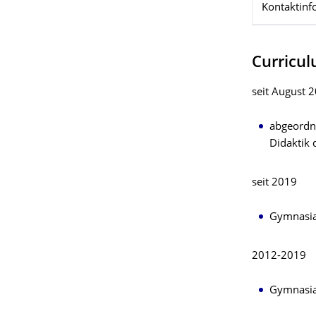
Kontaktinf
Curricul
seit August 
abgeordne
Didaktik 
seit 2019
Gymnasial
2012-2019
Gymnasial