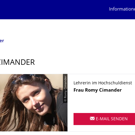
Information
er
CIMANDER
© Romy Cimander
Lehrerin im Hochschuldienst
Name
Frau
Romy
Cimander
E-MAIL SENDEN