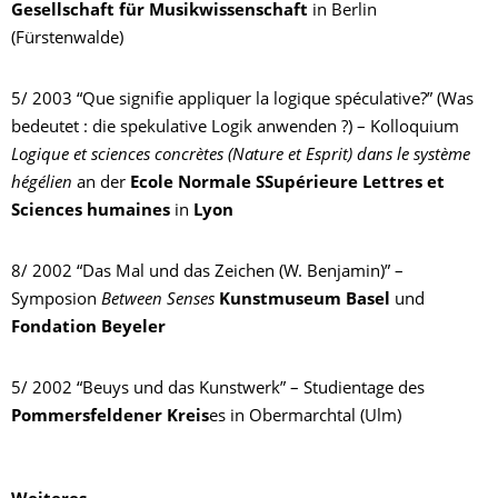
Gesellschaft für Musikwissenschaft
in Berlin
(Fürstenwalde)
5/ 2003 “Que signifie appliquer la logique spéculative?” (Was
bedeutet : die spekulative Logik anwenden ?) – Kolloquium
Logique et sciences concrètes (Nature et Esprit) dans le système
hégélien
an der
Ecole Normale SSupérieure Lettres et
Sciences humaines
in
Lyon
8/ 2002 “Das Mal und das Zeichen (W. Benjamin)” –
Symposion
Between Senses
Kunstmuseum Basel
und
Fondation Beyeler
5/ 2002 “Beuys und das Kunstwerk” – Studientage des
Pommersfeldener Kreis
es in Obermarchtal (Ulm)