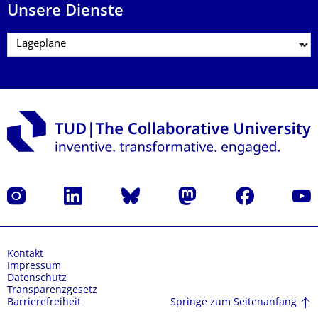
Unsere Dienste
Instagram
LinkedIn
Bluesky
Mastodon
Facebook
Yout
Kontakt
Impressum
Datenschutz
Transparenzgesetz
Springe zum Seitenanfang
Barrierefreiheit