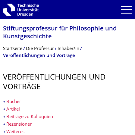
Zur Hauptnavigation springen
Zur Suche springen
Zum Inhalt springen
Stiftungsprofessur für Philosophie und
Kunstgeschichte
Breadcrumb-Menü
Startseite
Die Professur
Inhaber/in
Veröffentlichungen und Vorträge
VERÖFFENTLI­CHUNGEN UND
VORTRÄGE
Bücher
Artikel
Beiträge zu Kolloquien
Rezensionen
Weiteres