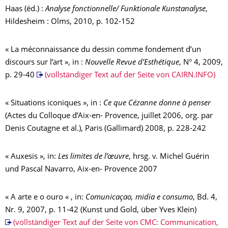
Haas (éd.) :
Analyse fonctionnelle/ Funktionale Kunstanalyse
,
Hildesheim : Olms, 2010, p. 102-152
« La méconnaissance du dessin comme fondement d’un
discours sur l’art », in :
Nouvelle Revue d’Esthétique
, N° 4, 2009,
p. 29-40
(vollständiger Text auf der Seite von CAIRN.INFO)
« Situations iconiques », in :
Ce que Cézanne donne à penser
(Actes du Colloque d’Aix-en- Provence, juillet 2006, org. par
Denis Coutagne et al.), Paris (Gallimard) 2008, p. 228-242
« Auxesis », in:
Les limites de l’œuvre
, hrsg. v. Michel Guérin
und Pascal Navarro, Aix-en- Provence 2007
« A arte e o ouro « , in:
Comunicaçao, midia e consumo
, Bd. 4,
Nr. 9, 2007, p. 11-42 (Kunst und Gold, über Yves Klein)
(vollständiger Text auf der Seite von CMC: Communication,