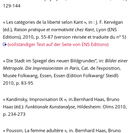
129-144
« Les catégories de la liberté selon Kant », in : J. F. Kervégan
(éd.),
Raison pratique et normativité chez Kant
, Lyon (ENS
Editions), 2010, p. 55-87 (version révisée et traduite du n° 5)
(vollständiger Text auf der Seite von ENS Editions)
« Die Stadt im Spiegel des neuen Bildgrundes“, in:
Bilder einer
Metropole. Die Impressionisten in Paris
, Cat. de l’exposition,
Musée Folkwang, Essen, Essen (Edition Folkwang/ Steidl)
2010, p. 83-95
« Kandinsky, Improvisation IX », in.Bernhard Haas, Bruno
Haas (éd.):
Funktionale Kunstanalyse
, Hildesheim: Olms 2010,
p. 234-273
« Poussin, La femme adultère », in. Bernhard Haas, Bruno