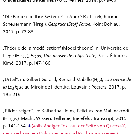
Universitaires de Rennes (PUR), Rennes, 2018, p. 49-60
"Die Farbe und ihre Systeme“ in André Karliczek, Konrad
Scheuermann (Hrsg.),
GesprächsStoff Farbe,
Köln: Böhlau,
2017, p. 72-83
„Théorie de la modélisation“ (Modelltheorie) in: Université de
Liège (Hrsg.),
Hegel, Une pensée de l’objectivité
, Paris: Éditions
Kimé, 2017, p.147-166
„Urteil“, in: Gilbert Gérard, Bernard Mabille (Hg.), La
Science de
la Logique
au Miroir de l‘Identité, Louvain : Peeters, 2017, p.
195-216
„Bilder zeigen“, in: Katharina Hoins, Felicitas von Mallinckrodt
(Hrsgg.), Macht. Wissen. Teilhabe, Bielefeld: Transcript, 2015,
p. 141-154
(
vollständiger Text auf der Seite von Qucosa®,
dem sächsischen Dokumenten- und Publikationsserver)