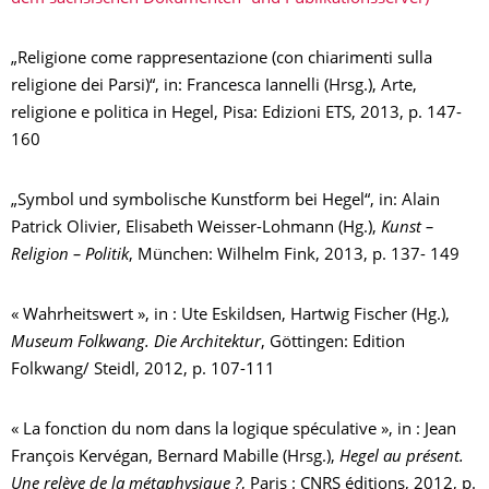
„Religione come rappresentazione (con chiarimenti sulla
religione dei Parsi)“, in: Francesca Iannelli (Hrsg.), Arte,
religione e politica in Hegel, Pisa: Edizioni ETS, 2013, p. 147-
160
„Symbol und symbolische Kunstform bei Hegel“, in: Alain
Patrick Olivier, Elisabeth Weisser-Lohmann (Hg.),
Kunst –
Religion – Politik
, München: Wilhelm Fink, 2013, p. 137- 149
« Wahrheitswert », in : Ute Eskildsen, Hartwig Fischer (Hg.),
Museum Folkwang. Die Architektur
, Göttingen: Edition
Folkwang/ Steidl, 2012, p. 107-111
« La fonction du nom dans la logique spéculative », in : Jean
François Kervégan, Bernard Mabille (Hrsg.),
Hegel au présent.
Une relève de la métaphysique ?
, Paris : CNRS éditions, 2012, p.