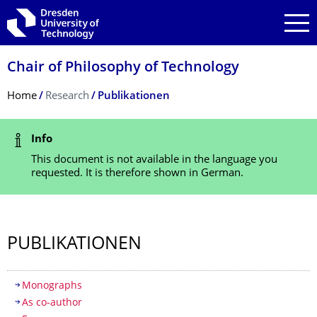
Skip to main navigation
Skip to search
Skip to content
Chair of Philosophy of Technology
Breadcrumb Menu
Home
Research
Publikationen
Status Message
Info
This document is not available in the language you
requested. It is therefore shown in German.
PUBLIKATIONEN
Table of contents
Monographs
As co-author