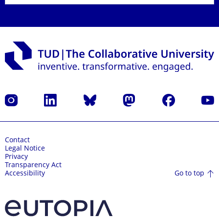
Instagram
LinkedIn
Bluesky
Mastodon
Facebook
YouT
Contact
Legal Notice
Privacy
Transparency Act
Go to top
Accessibility