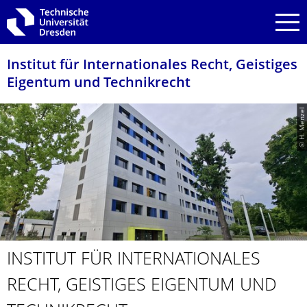
Zur Hauptnavigation springen
Zur Suche springen
Zum Inhalt springen
Institut für Internationales Recht, Geistiges
Eigentum und Technikrecht
© H. Menzel
INSTITUT FÜR INTER­NATIONALES
RECHT, GEISTIGES EIGENTUM UND