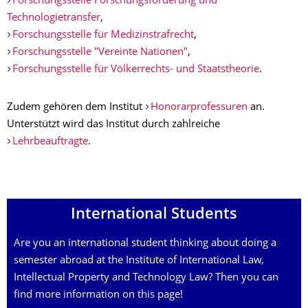
Forschungsstelle Forschungsförderung und
Technologietransfer
,
Forschungsstelle für Medizinstrafrecht
,
Forschungsstelle "Vereinte Nationen"
,
Forschungsstelle für Völkerrechts- und Staatstheorie
.
Zudem gehören dem Institut
Honorarprofessuren
an.
Unterstützt wird das Institut durch zahlreiche
Lehrbeauftragte
.
International Students
Are you an international student thinking about doing a
semester abroad at the Institute of International Law,
Intellectual Property and Technology Law? Then you can
find more information on this page!