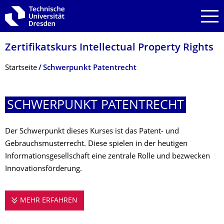
Zur Hauptnavigation springen
Zur Suche springen
Zum Inhalt springen
Zertifikatskurs Intellectual Property Rights
Breadcrumb-Menü
Startseite
Schwerpunkt Patentrecht
SCHWERPUNKT PATENTRECHT
Der Schwerpunkt dieses Kurses ist das Patent- und
Gebrauchsmusterrecht. Diese spielen in der heutigen
Informationsgesellschaft eine zentrale Rolle und bezwecken
Innovationsförderung.
MEHR ERFAHREN
SCHWERPUNKT PATENTRECHT