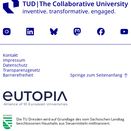
Instagram
LinkedIn
Bluesky
Mastodon
Facebook
Yout
Kontakt
Impressum
Datenschutz
Transparenzgesetz
Springe zum Seitenanfang
Barrierefreiheit
Die TU Dresden wird auf Grundlage des vom Sächsischen Landtag
beschlossenen Haushalts aus Steuermitteln mitfinanziert.