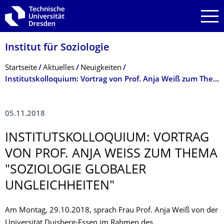
Zur Hauptnavigation springen
Zur Suche springen
Zum Inhalt springen
Institut für Soziologie
Breadcrumb-Menü
Startseite
Aktuelles
Neuigkeiten
Institutskolloquium: Vortrag von Prof. Anja Weiß zum Thema "Soziologie globaler Ungleichheiten"
05.11.2018
INSTITUTSKOLLO­QUIUM: VORTRAG
VON PROF. ANJA WEISS ZUM THEMA "
SOZIOLOGIE GLOBALER U
NGLEICHHEITEN"
Am
Montag, 29.10.2018, sprach Frau Prof. Anja Weiß von der
Universität Duisberg-Essen im Rahmen des