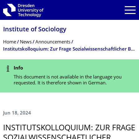
Skip to main navigation
Skip to search
Skip to content
Institute of Sociology
Breadcrumb Menu
Home
News
Announcements
Institutskolloquium: Zur Frage Sozialwissenschaftlicher Begriffsbildung. Dr. Franz Heilgendorff
Status Message
Info
This document is not available in the language you
requested. It is therefore shown in German.
Jun 18, 2024
INSTITUT­SKOLLOQUIUM: ZUR FRAGE
SOZIALWIS­SENSCHAFTLICHER