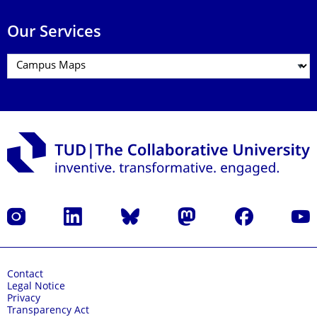
Our Services
Instagram
LinkedIn
Bluesky
Mastodon
Facebook
YouT
Contact
Legal Notice
Privacy
Transparency Act