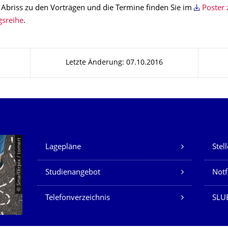
 Abriss zu den Vorträgen und die Termine finden Sie im
Poster 
gsreihe
.
Letzte Änderung: 07.10.2016
Unsere Dienste
© Smarterpix / tomert
Lagepläne
Stel
Studienangebot
Not
Telefonverzeichnis
SLUB