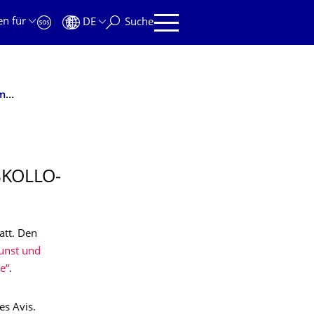
en für
DE
Suche
Prof. Dr. Rehberg eröffnet das Institutskolloquium im Wintersemester
SKOLLO­
att. Den
unst und
e“
.
es Avis.