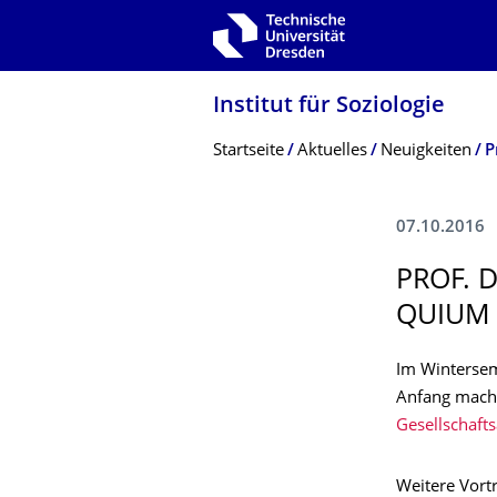
Zur Hauptnavigation springen
Zur Suche springen
Zum Inhalt springen
Institut für Soziologie
Breadcrumb-Menü
Startseite
Aktuelles
Neuigkeiten
07.10.2016
PROF. 
QUIUM 
Im Winterseme
Anfang macht
Gesellschaft
Weitere Vortr