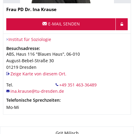
Name
Frau
PD Dr.
Ina
Krause
E-MAIL SENDEN
Organisationsname
Institut für Soziologie
Institut für Soziologie
Adresse
Besuchsadresse:
ABS, Haus 116 "Blaues Haus", 06-010
August-Bebel-Straße 30
01219
Dresden
Zeige Karte von diesem Ort.
Tel.
Telefonische Sprechzeiten:
Mo-Mi
Zu dieser Seite
Grit Milisch