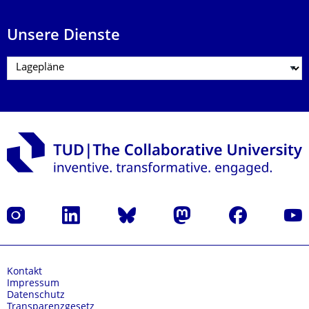
Unsere Dienste
Instagram
LinkedIn
Bluesky
Mastodon
Facebook
Yout
Kontakt
Impressum
Datenschutz
Transparenzgesetz