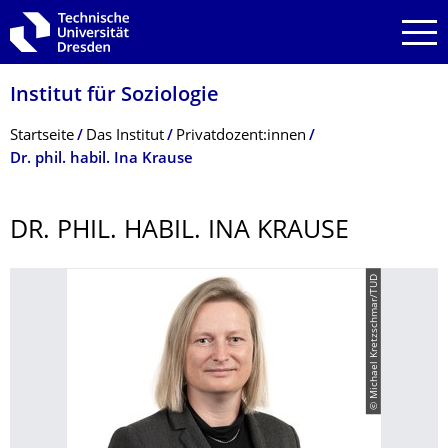
Zur Hauptnavigation springen
Zur Suche springen
Zum Inhalt springen
Institut für Soziologie
Breadcrumb-Menü
Startseite
Das Institut
Privatdozent:innen
Dr. phil. habil. Ina Krause
DR. PHIL. HABIL. INA KRAUSE
© Michael Kretzschmar/TUD