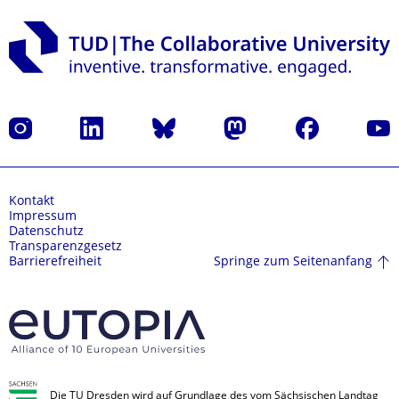
Instagram
LinkedIn
Bluesky
Mastodon
Facebook
Yout
Kontakt
Impressum
Datenschutz
Transparenzgesetz
Springe zum Seitenanfang
Barrierefreiheit
Die TU Dresden wird auf Grundlage des vom Sächsischen Landtag