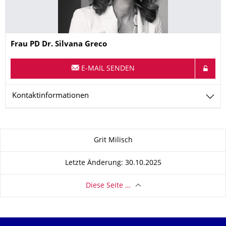
Name
Frau
PD Dr.
Silvana
Greco
E-MAIL SENDEN
Kontaktinformationen
Zu dieser Seite
Grit Milisch
Letzte Änderung: 30.10.2025
Diese Seite …