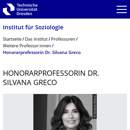
Zur Hauptnavigation springen
Zur Suche springen
Zum Inhalt springen
Institut für Soziologie
Breadcrumb-Menü
Startseite
Das Institut
Professuren
Weitere Professor:innen
Honorarprofessorin Dr. Silvana Greco
HONORARPROFES­SORIN DR.
SILVANA GRECO
© Silvana Greco