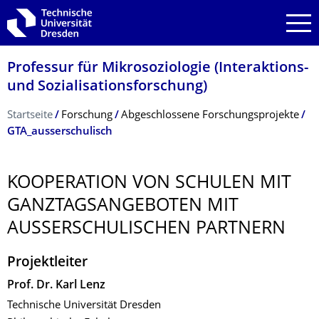
Zur Hauptnavigation springen
Zur Suche springen
Zum Inhalt springen
Professur für Mikrosoziologie (Interaktions-
und Sozialisationsfor­schung)
Breadcrumb-Menü
Startseite
Forschung
Abgeschlossene Forschungsprojekte
GTA_ausserschulisch
KOOPERATION VON SCHULEN MIT
GANZTAGSANGEBO­TEN MIT
AUSSERSCHULI­SCHEN PARTNERN
Projektleiter
Prof. Dr. Karl Lenz
Technische Universität Dresden