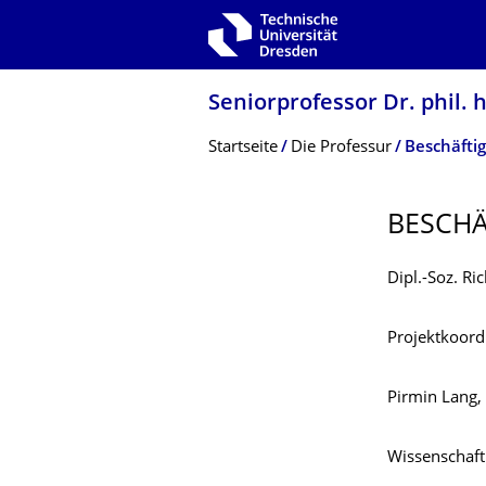
Zur Hauptnavigation springen
Zur Suche springen
Zum Inhalt springen
Seniorprofessor Dr. phil. 
Breadcrumb-Menü
Startseite
Die Professur
Beschäftig
BESCHÄ
Dipl.-Soz. Ri
Projektkoor
Pirmin Lang,
Wissenschaftl