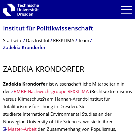
Zur Hauptnavigation springen
Zur Suche springen
Zum Inhalt springen
Institut für Politikwissen­schaft
Breadcrumb-Menü
Startseite
Das Institut
REXKLIMA
Team
Zadekia Krondorfer
ZADEKIA KRONDORFER
Zadekia Krondorfer
ist wissenschaftliche Mitarbeiterin in
der
BMBF-Nachwuchsgruppe REXKLIMA
(Rechtsextremismus
versus Klimaschutz?) am Hannah-Arendt-Institut für
Totalitarismusforschung in Dresden. Sie
studierte International Environmental Studies an der
Norwegian University of Life Sciences, wo sie in ihrer
Master-Arbeit
den Zusammenhang von Populismus,