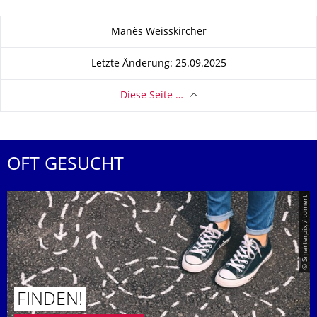
Zu dieser Seite
Manès Weisskircher
Letzte Änderung: 25.09.2025
Diese Seite …
OFT GESUCHT
© Smarterpix / tomert
FINDEN!